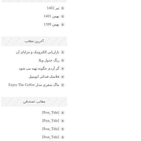
تیر 1402
بهمن 1401
بهمن 1399
بازاریابی الکترونیک و مزایای آن
رنگ جدول ویلا
گز آردی چگونه تهیه می شود
فلاسک فندکی اتومبیل
ماگ سفری مدل Enjoy The Coffee
[Post_Title]
[Post_Title]
[Post_Title]
[Post_Title]