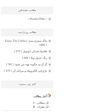
<-ProductTitle->
ماگ سفری مدل Enjoy The Coffee [
1080 ]
فلاسک فندکی اتومبیل [ 979 ]
رنگ جدول ویلا [ 666 ]
گز آردی چگونه تهیه می شود [ 561 ]
بازاریابی الکترونیک و مزایای آن [ 470 ]
آمار مطالب
:: کل مطالب :
5
:: کل نظرات :
0