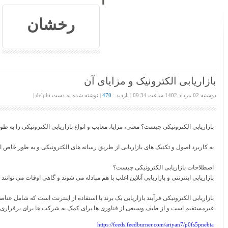
رخشان
بازاریابی الکترونیک و مزایای آن
دوشنبه 02 مرداد 1402 ساعت 09:34 | بازدید :
470
| نوشته ‌شده به دست delphi |
بازاریابی الکترونیکی چیست؟ معنی، مزایا، معایب و انواع بازاریابی الکترونیکی را به طور
به کاربرد اصول و تکنیک های بازاریابی از طریق رسانه های الکترونیکی و به طور خاص ای
اصطلاحات بازاریابی الکترونیکی چیست؟
بازاریابی اینترنتی و بازاریابی آنلاین اغلب با هم مبادله می شوند و گاهی اوقات می توانند
بازاریابی الکترونیکی فرآیند بازاریابی یک برند با استفاده از اینترنت است که شامل عناص
غیرمستقیم است و از طیف وسیعی از فناوری ها برای کمک به شرکت ها برای برقراری ار
https://feeds.feedburner.com/ariyan7/p0fs5pnebta