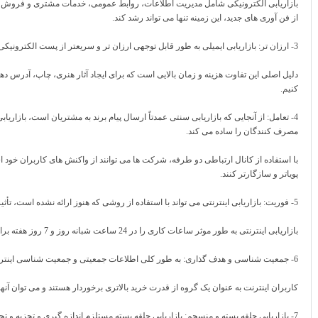
بازاریابی الکترونیکی شامل مدیریت اطلاعات، روابط عمومی، خدمات مشتری و فروش
از فن آوری های جدید، این زمینه تنها می تواند رشد کند.
3- ارزان تر: بازاریابی ایمیلی به طور قابل توجهی ارزان تر و سریعتر از پست الکترونیکی سنتی است.
دلیل اصلی این تفاوت هزینه و زمان بالایی است که برای ایجاد آثار هنری، چاپ، آد
کنیم.
4- تعامل: از آنجایی که بازاریابی سنتی عمدتاً ارسال پیام برند به مشتریان است، بازار
مصرف کنندگان را ساده می کند.
با استفاده از کانال ارتباطی دو طرفه، شرکت ها می توانند از واکنش های کاربران خود 
پویاتر و سازگارتر کنند.
5- فوریت: بازاریابی اینترنتی می تواند با استفاده از روشی که هنوز ارائه نشده است، تأثیر فوری بر روی مشتریان ایجاد کند.
بازاریابی اینترنتی به طور موثر ساعات کاری را در 24 ساعت شبانه روز و 7 روز هفته برای هر هفته از سال ایجاد می کند.
6- جمعیت شناسی و هدف گذاری: به طور کلی اطلاعات جمعیتی و جمعیت شناسی اینترنتی رویای بازاریابان است.
کاربران اینترنت به عنوان یک گروه از قدرت خرید بالاتری برخوردار هستند و می توان آن
7- بازاریابی حلقه بسته و منسجم: بازاریابی حلقه بسته مستلزم اندازه گیری و تجزیه و تحلیل مستمر نتایج ابتکارات بازاریابی است.