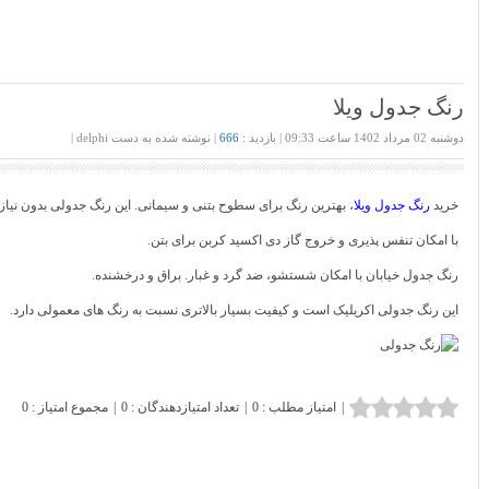
رنگ جدول ویلا
دوشنبه 02 مرداد 1402 ساعت 09:33 | بازدید :
666
| نوشته ‌شده به دست delphi |
خرید
رنگ جدول ویلا
، بهترین رنگ برای سطوح بتنی و سیمانی. این رنگ جدولی بدون نیاز
با امکان تنفس پذیری و خروج گاز دی اکسید کربن برای بتن.
رنگ جدول خیابان با امکان شستشو، ضد گرد و غبار. براق و درخشنده.
این رنگ جدولی اکریلیک است و کیفیت بسیار بالاتری نسبت به رنگ های معمولی دارد.
|
امتیاز مطلب : 0
|
تعداد امتیازدهندگان : 0
|
مجموع امتیاز : 0