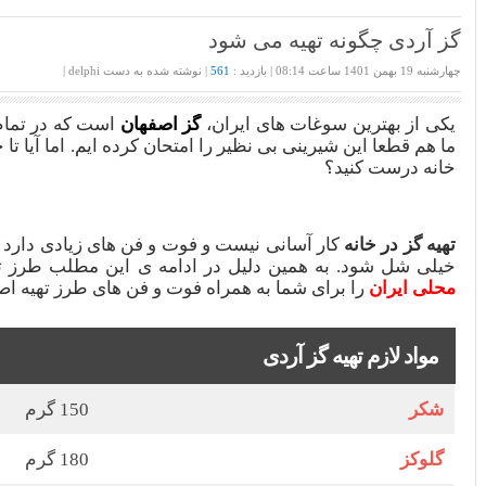
گز آردی چگونه تهیه می شود
چهارشنبه 19 بهمن 1401 ساعت 08:14 | بازدید :
561
| نوشته ‌شده به دست delphi |
یکی از بهترین سوغات های ایران،
گز اصفهان
است که در تمام
ما هم قطعا این شیرینی بی نظیر را امتحان کرده ایم. اما آیا تا 
خانه درست کنید؟
تهیه گز در خانه
کار آسانی نیست و فوت و فن های زیادی دارد
خیلی شل شود. به همین دلیل در ادامه ی این مطلب طرز ته
محلی ایران
را برای شما به همراه فوت و فن های طرز تهیه اصی
مواد لازم تهیه گز آردی
شکر
150 گرم
گلوکز
180 گرم